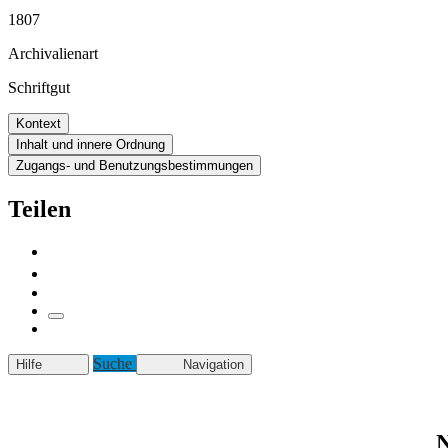
1807
Archivalienart
Schriftgut
Kontext
Inhalt und innere Ordnung
Zugangs- und Benutzungsbestimmungen
Teilen
Suche
Hilfe
Navigation
N