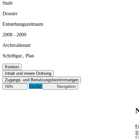
Stufe
Dossier
Entstehungszeitraum
2008 - 2009
Archivalienart
Schriftgut
,
Plan
Kontext
Inhalt und innere Ordnung
Zugangs- und Benutzungsbestimmungen
Suche
Hilfe
Navigation
N
L
B
Ü