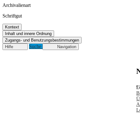
Archivalienart
Schriftgut
Kontext
Inhalt und innere Ordnung
Zugangs- und Benutzungsbestimmungen
Suche
Hilfe
Navigation
N
L
B
Ü
A
L