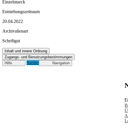
Einzelstueck
Entstehungszeitraum
20.04.2022
Archivalienart
Schriftgut
Inhalt und innere Ordnung
Zugangs- und Benutzungsbestimmungen
Suche
Hilfe
Navigation
N
L
B
Ü
A
L