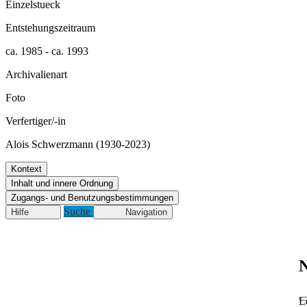
Einzelstueck
Entstehungszeitraum
ca. 1985 - ca. 1993
Archivalienart
Foto
Verfertiger/-in
Alois Schwerzmann (1930-2023)
Kontext
Inhalt und innere Ordnung
Zugangs- und Benutzungsbestimmungen
Suche
Hilfe
Navigation
N
L