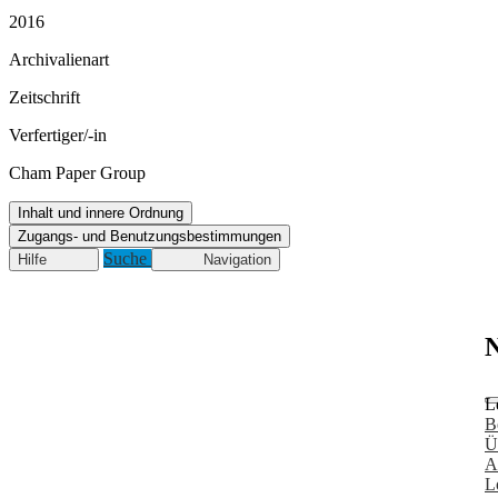
2016
Archivalienart
Zeitschrift
Verfertiger/-in
Cham Paper Group
Inhalt und innere Ordnung
Zugangs- und Benutzungsbestimmungen
Suche
Hilfe
Navigation
N
L
B
Ü
A
L