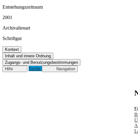
Entstehungszeitraum
2001
Archivalienart
Schriftgut
Kontext
Inhalt und innere Ordnung
Zugangs- und Benutzungsbestimmungen
Suche
Hilfe
Navigation
N
L
B
Ü
A
L