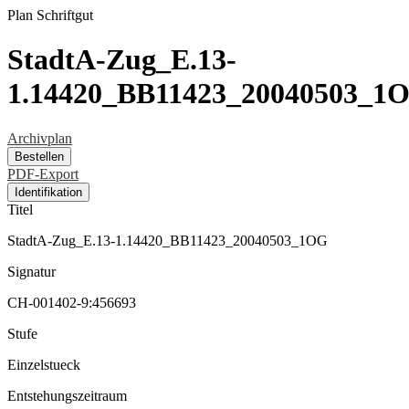
Plan
Schriftgut
StadtA-Zug_E.13-
1.14420_BB11423_20040503_1
Archivplan
Bestellen
PDF-Export
Identifikation
Titel
StadtA-Zug_E.13-1.14420_BB11423_20040503_1OG
Signatur
CH-001402-9:456693
Stufe
Einzelstueck
Entstehungszeitraum