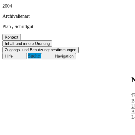
2004
Archivalienart
Plan
,
Schriftgut
Kontext
Inhalt und innere Ordnung
Zugangs- und Benutzungsbestimmungen
Suche
Hilfe
Navigation
N
L
B
Ü
A
L