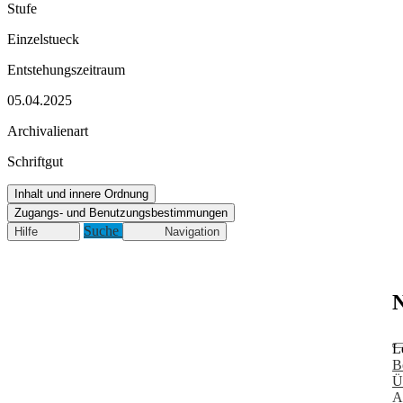
Stufe
Einzelstueck
Entstehungszeitraum
05.04.2025
Archivalienart
Schriftgut
Inhalt und innere Ordnung
Zugangs- und Benutzungsbestimmungen
Suche
Hilfe
Navigation
N
L
B
Ü
A