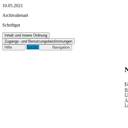
10.05.2021
Archivalienart
Schriftgut
Inhalt und innere Ordnung
Zugangs- und Benutzungsbestimmungen
Suche
Hilfe
Navigation
N
L
B
Ü
A
L