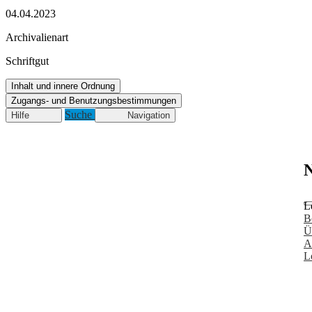
04.04.2023
Archivalienart
Schriftgut
Inhalt und innere Ordnung
Zugangs- und Benutzungsbestimmungen
Suche
Hilfe
Navigation
N
L
B
Ü
A
L