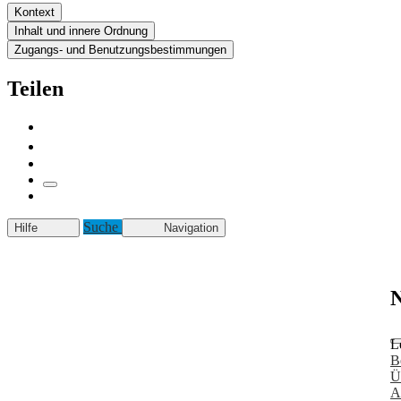
Kontext
Inhalt und innere Ordnung
Zugangs- und Benutzungsbestimmungen
Teilen
Suche
Hilfe
Navigation
N
L
B
Ü
A