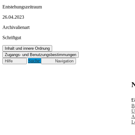
Entstehungszeitraum
26.04.2023
Archivalienart
Schriftgut
Inhalt und innere Ordnung
Zugangs- und Benutzungsbestimmungen
Suche
Hilfe
Navigation
N
L
B
Ü
A
L