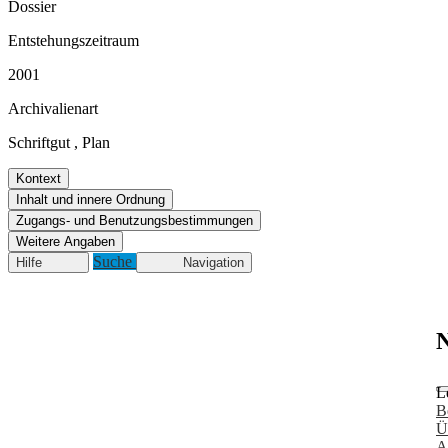
Dossier
Entstehungszeitraum
2001
Archivalienart
Schriftgut
,
Plan
Kontext
Inhalt und innere Ordnung
Zugangs- und Benutzungsbestimmungen
Weitere Angaben
Suche
Hilfe
Navigation
N
L
B
Ü
A