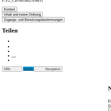
F.3-2_CH-001402-9:8631
Kontext
Inhalt und innere Ordnung
Zugangs- und Benutzungsbestimmungen
Teilen
Suche
Hilfe
Navigation
N
L
B
Ü