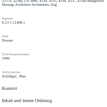
3237a, 3238a, GS 3886, 4334, 4335, 4336, 4337, 4338) Baugesuch
Derungs Achleitner Architekten, Zug
Signatur
E.13-1.11468.1
Stufe
Dossier
Entstehungszeitraum
1990
Archivalienart
Schriftgut
,
Plan
Kontext
Inhalt und innere Ordnung