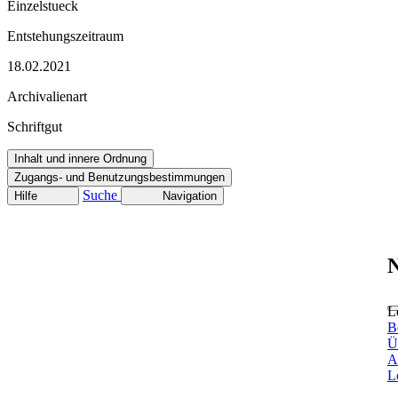
Einzelstueck
Entstehungszeitraum
18.02.2021
Archivalienart
Schriftgut
Inhalt und innere Ordnung
Zugangs- und Benutzungsbestimmungen
Suche
Hilfe
Navigation
N
L
B
Ü
A
L