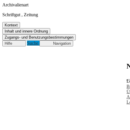
Archivalienart
Schriftgut
,
Zeitung
Kontext
Inhalt und innere Ordnung
Zugangs- und Benutzungsbestimmungen
Suche
Hilfe
Navigation
N
L
B
Ü
A
L