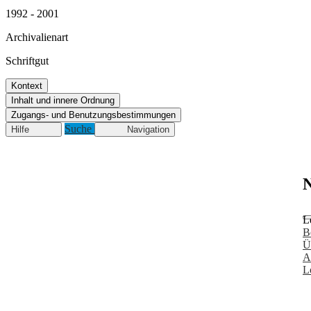
1992 - 2001
Archivalienart
Schriftgut
Kontext
Inhalt und innere Ordnung
Zugangs- und Benutzungsbestimmungen
Suche
Hilfe
Navigation
N
L
B
Ü
A
L