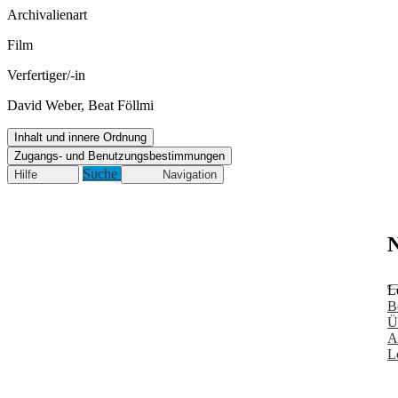
Archivalienart
Film
Verfertiger/-in
David Weber, Beat Föllmi
Inhalt und innere Ordnung
Zugangs- und Benutzungsbestimmungen
Suche
Hilfe
Navigation
N
L
B
Ü
A
L