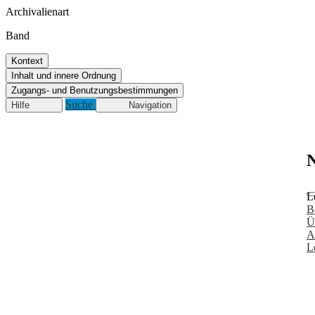
Archivalienart
Band
Kontext
Inhalt und innere Ordnung
Zugangs- und Benutzungsbestimmungen
Suche
Hilfe
Navigation
N
L
B
Ü
A
L