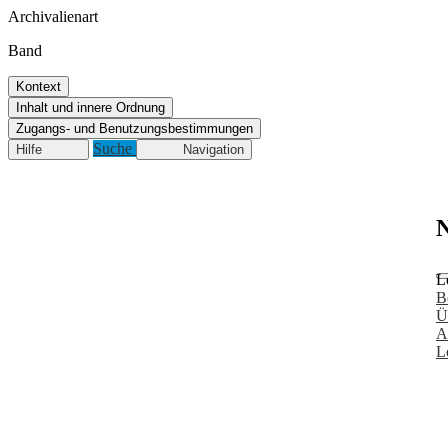
Archivalienart
Band
Kontext
Inhalt und innere Ordnung
Zugangs- und Benutzungsbestimmungen
Suche
Hilfe
Navigation
N
L
B
Ü
A
L