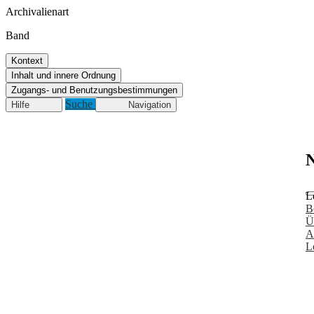
Archivalienart
Band
Kontext
Inhalt und innere Ordnung
Zugangs- und Benutzungsbestimmungen
Suche
Hilfe
Navigation
N
L
B
Ü
A
L