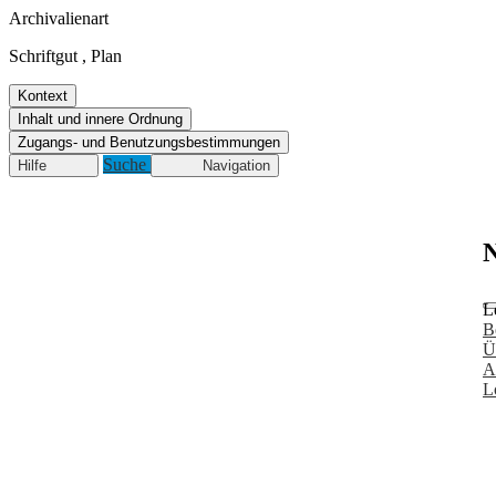
Archivalienart
Schriftgut
,
Plan
Kontext
Inhalt und innere Ordnung
Zugangs- und Benutzungsbestimmungen
Suche
Hilfe
Navigation
N
L
B
Ü
A
L