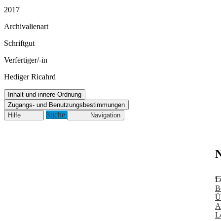
2017
Archivalienart
Schriftgut
Verfertiger/-in
Hediger Ricahrd
Inhalt und innere Ordnung
Zugangs- und Benutzungsbestimmungen
Suche
Hilfe
Navigation
N
L
B
Ü
A
L