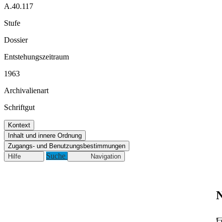
A.40.117
Stufe
Dossier
Entstehungszeitraum
1963
Archivalienart
Schriftgut
Kontext
Inhalt und innere Ordnung
Zugangs- und Benutzungsbestimmungen
Suche
Hilfe
Navigation
N
L