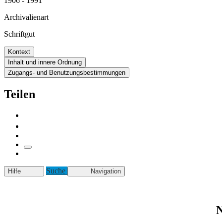
1906 - 1991
Archivalienart
Schriftgut
Kontext
Inhalt und innere Ordnung
Zugangs- und Benutzungsbestimmungen
Teilen
Suche
Hilfe
Navigation
N