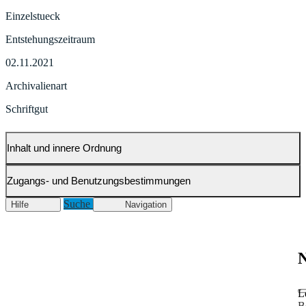
Einzelstueck
Entstehungszeitraum
02.11.2021
Archivalienart
Schriftgut
Inhalt und innere Ordnung
Zugangs- und Benutzungsbestimmungen
Suche
Hilfe
Navigation
N
L
B