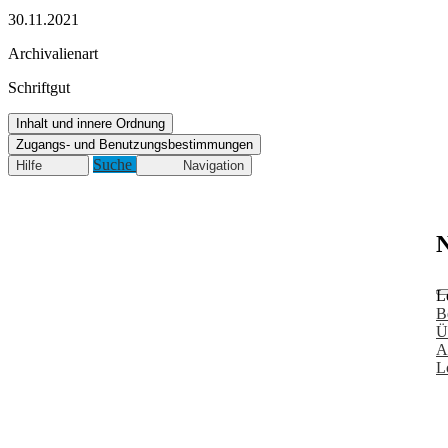
30.11.2021
Archivalienart
Schriftgut
Inhalt und innere Ordnung
Zugangs- und Benutzungsbestimmungen
Suche
Hilfe
Navigation
N
L
B
Ü
A
L