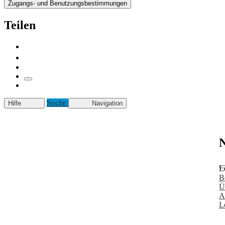
Zugangs- und Benutzungsbestimmungen
Teilen
Suche
Hilfe
Navigation
N
L
B
Ü
A
L