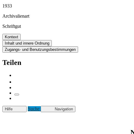
1933
Archivalienart
Schriftgut
Kontext
Inhalt und innere Ordnung
Zugangs- und Benutzungsbestimmungen
Teilen
Suche
Hilfe
Navigation
N