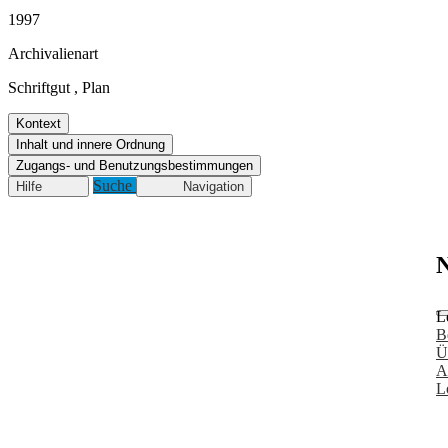
1997
Archivalienart
Schriftgut
,
Plan
Kontext
Inhalt und innere Ordnung
Zugangs- und Benutzungsbestimmungen
Suche
Hilfe
Navigation
N
L
B
Ü
A
L