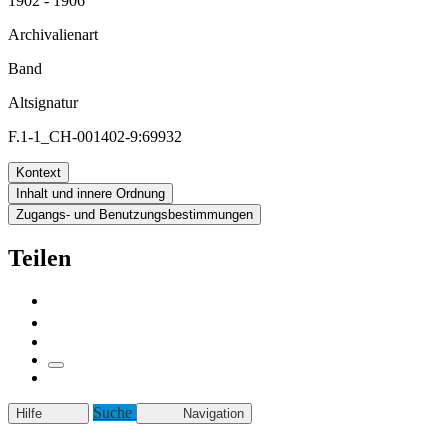
1902 - 1906
Archivalienart
Band
Altsignatur
F.1-1_CH-001402-9:69932
Kontext
Inhalt und innere Ordnung
Zugangs- und Benutzungsbestimmungen
Teilen
Suche
Hilfe
Navigation