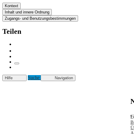
Kontext
Inhalt und innere Ordnung
Zugangs- und Benutzungsbestimmungen
Teilen
Suche
Hilfe
Navigation
N
L
B
Ü
A