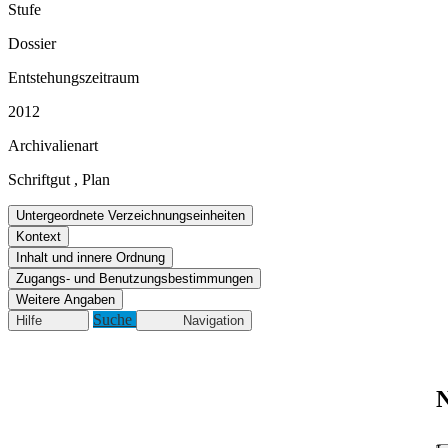
Stufe
Dossier
Entstehungszeitraum
2012
Archivalienart
Schriftgut
,
Plan
Untergeordnete Verzeichnungseinheiten
Kontext
Inhalt und innere Ordnung
Zugangs- und Benutzungsbestimmungen
Weitere Angaben
Suche
Hilfe
Navigation
N