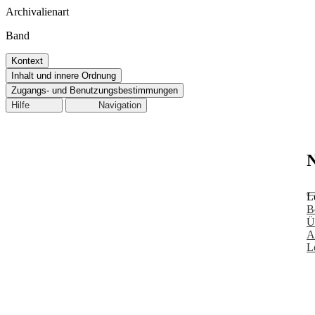
Archivalienart
Band
Kontext
Inhalt und innere Ordnung
Zugangs- und Benutzungsbestimmungen
Hilfe
Navigation
N
L
B
Ü
A
L