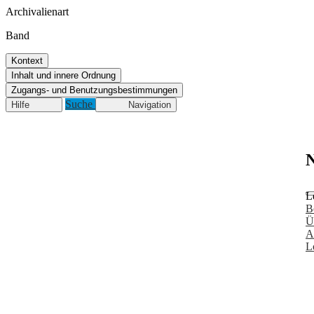
Archivalienart
Band
Kontext
Inhalt und innere Ordnung
Zugangs- und Benutzungsbestimmungen
Suche
Hilfe
Navigation
N
L
B
Ü
A
L