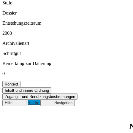
Stufe
Dossier
Entstehungszeitraum
2008
Archivalienart
Schriftgut
Bemerkung zur Datierung
0
Kontext
Inhalt und innere Ordnung
Zugangs- und Benutzungsbestimmungen
Suche
Hilfe
Navigation
N