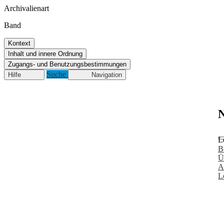
Archivalienart
Band
Kontext
Inhalt und innere Ordnung
Zugangs- und Benutzungsbestimmungen
Suche
Hilfe
Navigation
N
L
B
Ü
A
L