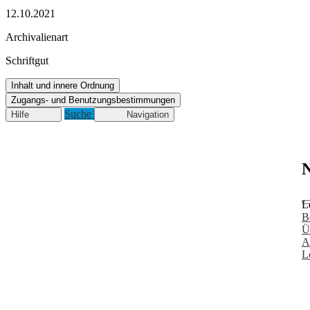
12.10.2021
Archivalienart
Schriftgut
Inhalt und innere Ordnung
Zugangs- und Benutzungsbestimmungen
Suche
Hilfe
Navigation
N
L
B
Ü
A
L