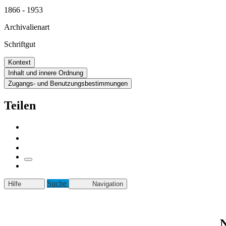
1866 - 1953
Archivalienart
Schriftgut
Kontext
Inhalt und innere Ordnung
Zugangs- und Benutzungsbestimmungen
Teilen
Suche
Hilfe
Navigation
N