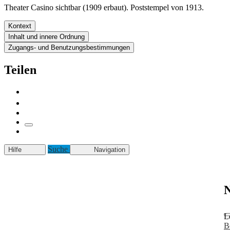
Theater Casino sichtbar (1909 erbaut). Poststempel von 1913.
Kontext
Inhalt und innere Ordnung
Zugangs- und Benutzungsbestimmungen
Teilen
Suche
Hilfe
Navigation
N
L
B