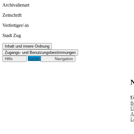
Archivalienart
Zeitschrift
Verfertiger/-in
Stadt Zug
Inhalt und innere Ordnung
Zugangs- und Benutzungsbestimmungen
Suche
Hilfe
Navigation
N
L
B
Ü
A
L