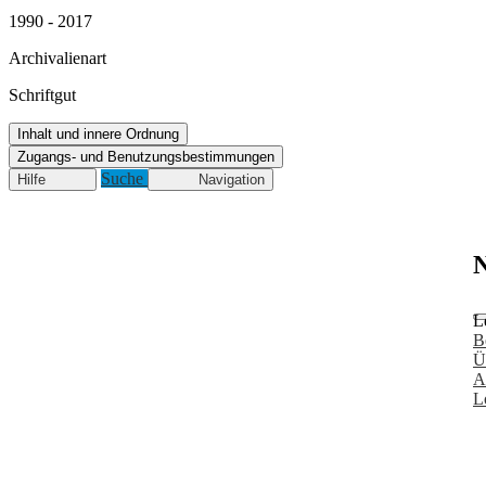
1990 - 2017
Archivalienart
Schriftgut
Inhalt und innere Ordnung
Zugangs- und Benutzungsbestimmungen
Suche
Hilfe
Navigation
N
L
B
Ü
A
L