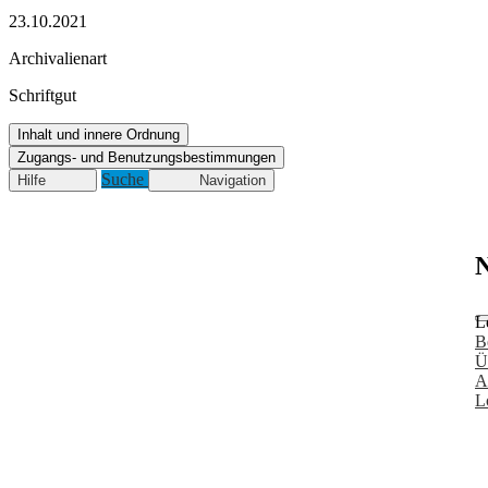
23.10.2021
Archivalienart
Schriftgut
Inhalt und innere Ordnung
Zugangs- und Benutzungsbestimmungen
Suche
Hilfe
Navigation
N
L
B
Ü
A
L