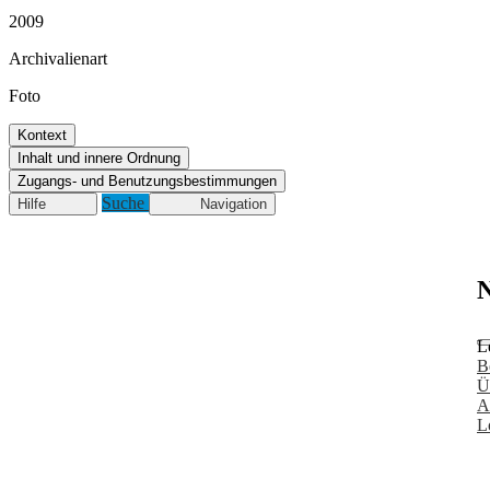
2009
Archivalienart
Foto
Kontext
Inhalt und innere Ordnung
Zugangs- und Benutzungsbestimmungen
Suche
Hilfe
Navigation
N
L
B
Ü
A
L