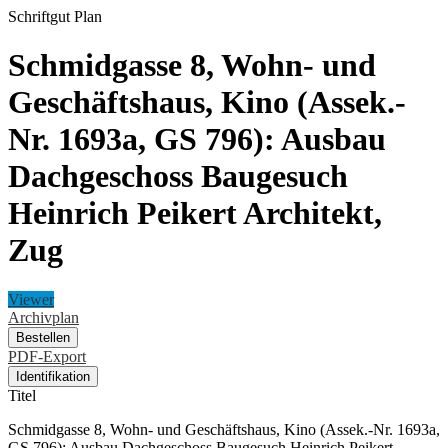
Schriftgut
Plan
Schmidgasse 8, Wohn- und
Geschäftshaus, Kino (Assek.-
Nr. 1693a, GS 796): Ausbau
Dachgeschoss Baugesuch
Heinrich Peikert Architekt,
Zug
Viewer
Archivplan
Bestellen
PDF-Export
Identifikation
Titel
Schmidgasse 8, Wohn- und Geschäftshaus, Kino (Assek.-Nr. 1693a,
GS 796): Ausbau Dachgeschoss Baugesuch Heinrich Peikert