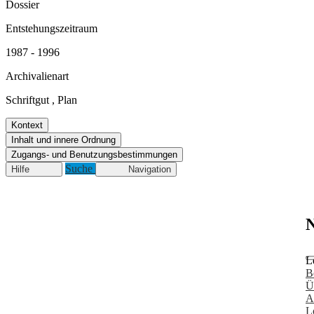
Dossier
Entstehungszeitraum
1987 - 1996
Archivalienart
Schriftgut
,
Plan
Kontext
Inhalt und innere Ordnung
Zugangs- und Benutzungsbestimmungen
Suche
Hilfe
Navigation
N
L
B
Ü
A
L