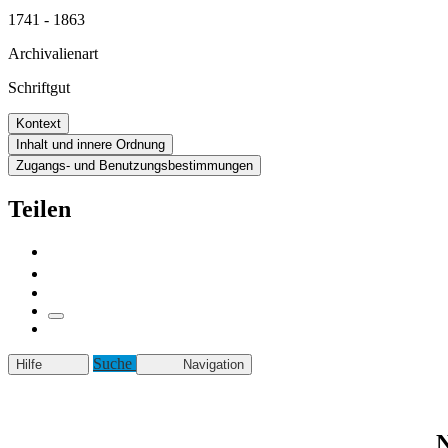
1741 - 1863
Archivalienart
Schriftgut
Kontext
Inhalt und innere Ordnung
Zugangs- und Benutzungsbestimmungen
Teilen
Suche
Hilfe
Navigation
N