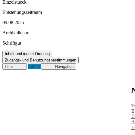
Einzelstueck
Entstehungszeitraum
09.08.2025
Archivalienart
Schriftgut
Inhalt und innere Ordnung
Zugangs- und Benutzungsbestimmungen
Suche
Hilfe
Navigation
N
L
B
Ü
A
L